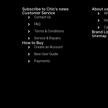
Subscribe to Chic's news
About u
Customer Service
Wh
Contact Us
Hi
FAQ
Ca
Terms & Conditions
Brand Li
Sitemap
Service & Repairs
How to Buy
Create an Account
New User Guide
Payments