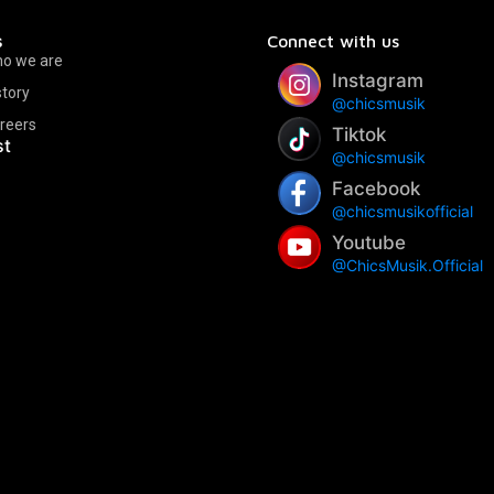
s
Connect with us
o we are
Instagram
story
@chicsmusik
reers
Tiktok
st
@chicsmusik
Facebook
@chicsmusikofficial
Youtube
@ChicsMusik.Official