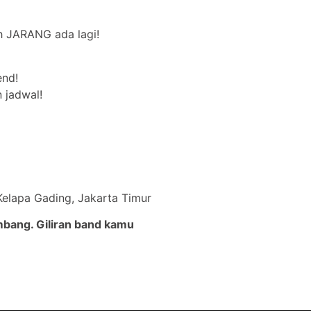
uh JARANG ada lagi!
end!
 jadwal!
 Kelapa Gading, Jakarta Timur
bang. Giliran band kamu