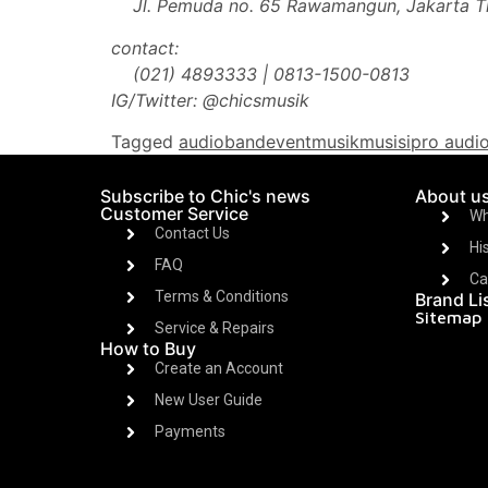
Jl. Pemuda no. 65 Rawamangun, Jakarta T
contact:
(021) 4893333 | 0813-1500-0813
IG/Twitter: @chicsmusik
Tagged
audio
band
event
musik
musisi
pro audi
Subscribe to Chic's news
About u
Customer Service
Wh
Contact Us
Hi
FAQ
Ca
Terms & Conditions
Brand Li
Sitemap
Service & Repairs
How to Buy
Create an Account
New User Guide
Payments