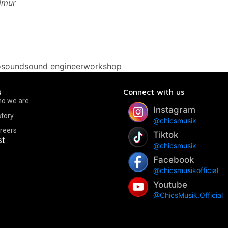
imur
o
sound
sound engineer
workshop
s
Connect with us
o we are
Instagram
story
@chicsmusik
reers
Tiktok
st
@chicsmusik
Facebook
@chicsmusikofficial
Youtube
@ChicsMusik.Official