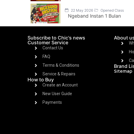
22 May 2026
Opened Class
Ngeband Instan 1 Bulan
Subscribe to Chic's news
About u
Customer Service
Wh
Contact Us
Hi
FAQ
Ca
Terms & Conditions
Brand Li
Sitemap
Service & Repairs
How to Buy
Create an Account
New User Guide
Payments