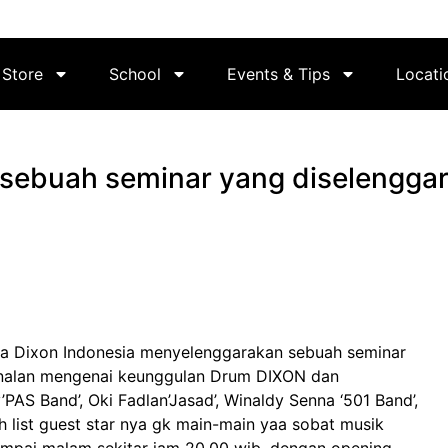
Store
School
Events & Tips
Locati
sebuah seminar yang diselenggar
ama Dixon Indonesia menyelenggarakan sebuah seminar
nalan mengenai keunggulan Drum DIXON dan
AS Band’, Oki Fadlan’Jasad’, Winaldy Senna ‘501 Band’,
hh list guest star nya gk main-main yaa sobat musik