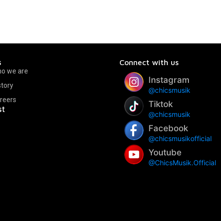
s
Connect with us
o we are
Instagram
story
@chicsmusik
reers
Tiktok
st
@chicsmusik
Facebook
@chicsmusikofficial
Youtube
@ChicsMusik.Official