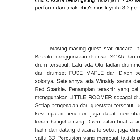
chic’s. Acara berlangsung mulai jam 14.00 
perform dari anak chic’s musik yaitu 3D per
Masing-masing guest star diacara i
Bolooki menggunakan drumset SOAR dan 
drum tersebut. Lalu ada Oki fadlan dru
dari drumset FUSE MAPLE dari Dixon se
solonya. Setelahnya ada Winaldy senna da
Red Sparkle. Penamplan terakhir yang pal
menggunakan LITTLE ROOMER sebagai dru
Setiap pengenalan dari gueststar tersebut j
kesempatan penonton juga dapat mencoba 
keren banget emang Dixon kalau buat acar
hadir dan datang diacara tersebut juga dim
yaitu 3D Percusion yang membuat takjub pa