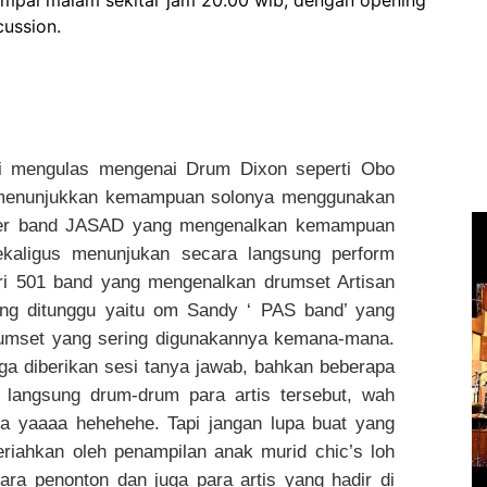
sampai malam sekitar jam 20.00 wib, dengan opening
cussion.
ni mengulas mengenai Drum Dixon seperti Obo
menunjukkan kemampuan solonya menggunakan
mmer band JASAD yang mengenalkan kemampuan
kaligus menunjukan secara langsung perform
ri 501 band yang mengenalkan drumset Artisan
ing ditunggu yaitu om Sandy ‘ PAS band’ yang
mset yang sering digunakannya kemana-mana.
uga diberikan sesi tanya jawab, bahkan beberapa
langsung drum-drum para artis tersebut, wah
a yaaaa hehehehe. Tapi jangan lupa buat yang
eriahkan oleh penampilan anak murid chic’s loh
ra penonton dan juga para artis yang hadir di